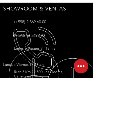
SHOWROOM & VENTAS
(+598)
2 369 60 00
(+598) 96 369 100
Lunes a Viernes 9 - 18 hrs.
Lunes a Viernes 9 - 18 hrs.
Ruta 5 Km 22.500 Las Piedras,
Canelones
ventas@grupobarriola.com
REPUESTOS
(+598) 97 319 477
repuestos@grupobarriola.com