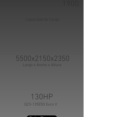
1900
Capacidad de Carga
5500x2150x2350
Largo x Ancho x Altura
130HP
Q23-135E50 Euro V