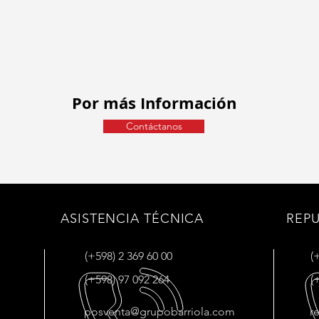
Por más Información
Contáctanos
ASISTENCIA TÉCNICA
REP
(+598) 2 369 60 00
(
(+598) 97 092 264
(
posventa@grupobarriola.com
r