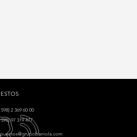
UESTOS
+598) 2 369 60 00
+598) 97 319 477
epuestos@grupobarriola.com