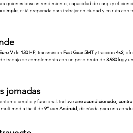
para quienes buscan rendimiento, capacidad de carga y eficienc
a simple
, está preparada para trabajar en ciudad y en ruta con to
onde
Euro V
 de 
130 HP
, transmisión 
Fast Gear 5MT
 y tracción 
4x2
, of
de trabajo se complementa con un peso bruto de 
3.980 kg
 y u
s jornadas
 entorno amplio y funcional. Incluye 
aire acondicionado
, 
contro
 multimedia táctil de 
9” con Android
, diseñada para una condu