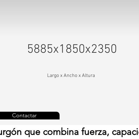
5885x1850x2350
Largo x Ancho x Altura
Contactar
furgón que combina fuerza, capaci